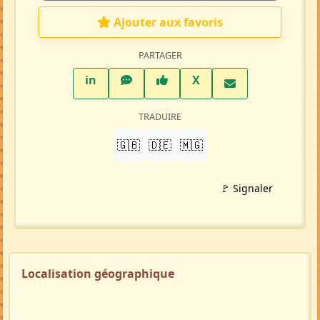
Ajouter aux favoris
PARTAGER
LinkedIn
WhatsApp
Facebook
Twitter X
in
X
TRADUIRE
🇬🇧
🇩🇪
🇲🇬
🚩 Signaler
Localisation géographique