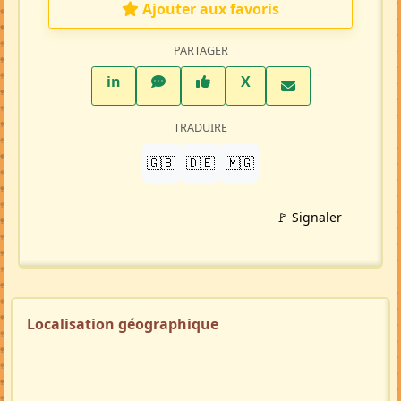
Ajouter aux favoris
PARTAGER
LinkedIn
WhatsApp
Facebook
Twitter X
in
X
TRADUIRE
🇬🇧
🇩🇪
🇲🇬
🚩 Signaler
Localisation géographique