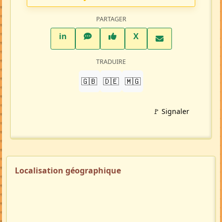
PARTAGER
LinkedIn
WhatsApp
Facebook
Twitter X
in
X
TRADUIRE
🇬🇧
🇩🇪
🇲🇬
🚩 Signaler
Localisation géographique