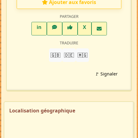
Ajouter aux favoris
PARTAGER
LinkedIn
WhatsApp
Facebook
Twitter X
in
X
TRADUIRE
🇬🇧
🇩🇪
🇲🇬
🚩 Signaler
Localisation géographique