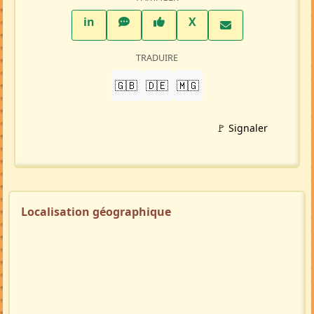
LinkedIn
WhatsApp
Facebook
Twitter X
in
X
TRADUIRE
🇬🇧
🇩🇪
🇲🇬
🚩 Signaler
Localisation géographique