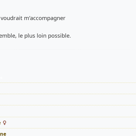
de l’annonce
ui voudrait m'accompagner
mble, le plus loin possible.
es
e
ne