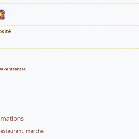
sité
vakantsantsa
rmations
 restaurant, marche