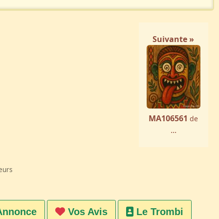
Suivante »
MA106561
de
...
eurs
Annonce
Vos Avis
Le Trombi