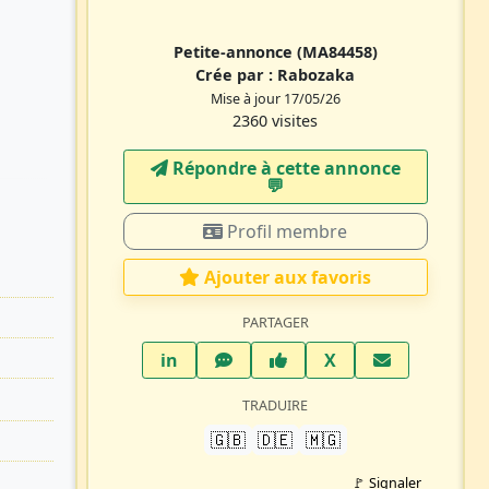
Petite-annonce
(MA84458)
Crée par :
Rabozaka
Mise à jour 17/05/26
2360 visites
Répondre à cette annonce
💬​
Profil membre
Ajouter aux favoris
PARTAGER
LinkedIn
WhatsApp
Facebook
Twitter X
in
X
TRADUIRE
🇬🇧
🇩🇪
🇲🇬
🚩 Signaler