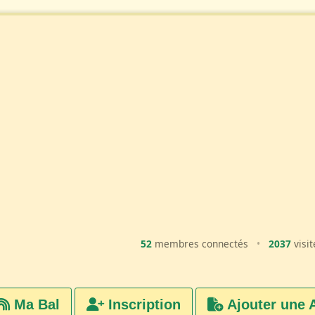
52
membres connectés
•
2037
visit
Ma Bal
Inscription
Ajouter une 