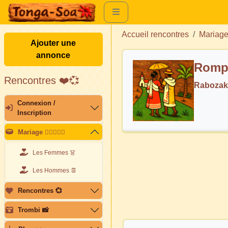
Accueil rencontres
Mariag
Ajouter une
annonce
Rompr
Rencontres ❤️💞
Rabozak
Connexion /
Inscription
Mariage 👩🏽‍❤️‍👨🏽
Les Femmes 👗
Les Hommes 👖
Rencontres 💞
Trombi 📸