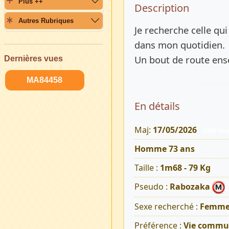
Plus ++
Description 
Description
Autres Rubriques
Je recherche celle q
dans mon quotidien.
Un bout de route ense
Dernières vues
MA84458
En détails
Maj:
17/05/2026
2360 Vu
Homme 73 ans
Taille :
1m68 - 79 Kg
Pseudo :
Rabozaka
Sexe recherché :
Femm
Préférence :
Vie commu