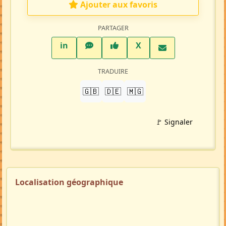
Ajouter aux favoris
PARTAGER
LinkedIn
WhatsApp
Facebook
Twitter X
in
X
TRADUIRE
🇬🇧
🇩🇪
🇲🇬
🚩 Signaler
Localisation géographique