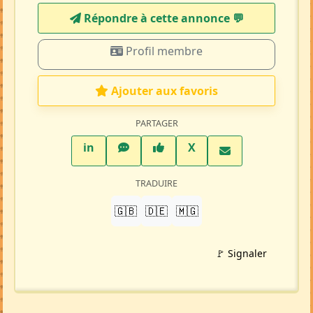
Répondre à cette annonce 💬​
Profil membre
Ajouter aux favoris
PARTAGER
LinkedIn
WhatsApp
Facebook
Twitter X
in
X
TRADUIRE
🇬🇧
🇩🇪
🇲🇬
🚩 Signaler