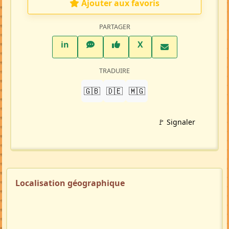
Ajouter aux favoris
PARTAGER
LinkedIn
WhatsApp
Facebook
Twitter X
in
X
TRADUIRE
🇬🇧
🇩🇪
🇲🇬
🚩 Signaler
Localisation géographique