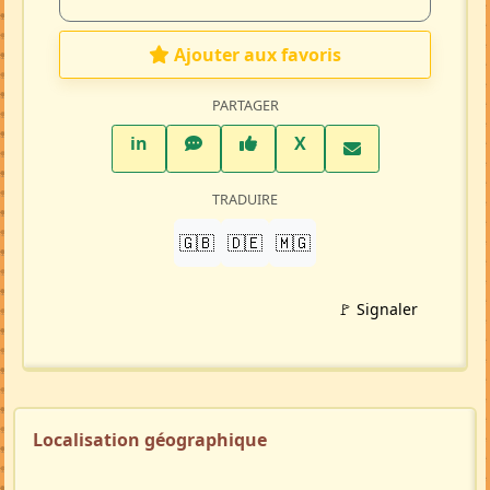
Ajouter aux favoris
PARTAGER
LinkedIn
WhatsApp
Facebook
Twitter X
in
X
TRADUIRE
🇬🇧
🇩🇪
🇲🇬
🚩 Signaler
Localisation géographique