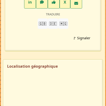
LinkedIn
WhatsApp
Facebook
Twitter X
in
X
TRADUIRE
🇬🇧
🇩🇪
🇲🇬
🚩 Signaler
Localisation géographique