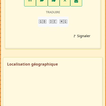
in
X
TRADUIRE
🇬🇧
🇩🇪
🇲🇬
🚩 Signaler
Localisation géographique