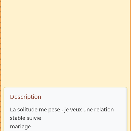
Description de l’annonce
Description
La solitude me pese , je veux une relation
stable suivie
mariage