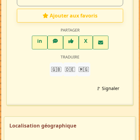
Ajouter aux favoris
PARTAGER
LinkedIn
WhatsApp
Facebook
Twitter X
in
X
TRADUIRE
🇬🇧
🇩🇪
🇲🇬
🚩 Signaler
Localisation géographique