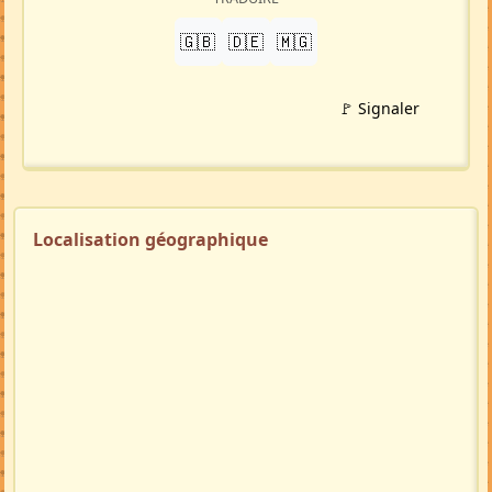
🇬🇧
🇩🇪
🇲🇬
🚩 Signaler
Localisation géographique