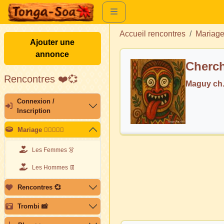
Accueil rencontres
Mariag
Ajouter une
annonce
Cherch
Rencontres ❤️💞
Maguy ch
Connexion /
Inscription
Mariage 👩🏽‍❤️‍👨🏽
Les Femmes 👗
Les Hommes 👖
Rencontres 💞
Trombi 📸