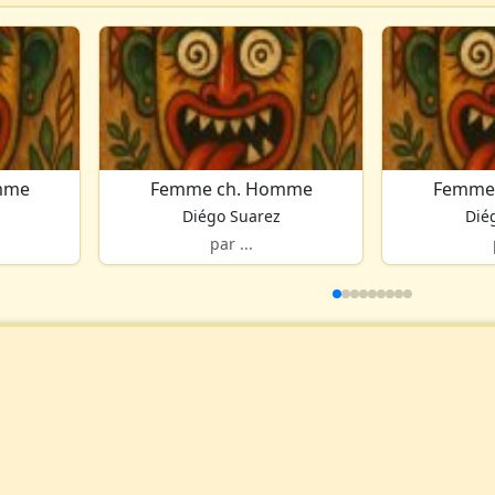
mme
Femme ch. Homme
Femme
Diégo Suarez
Dié
par ...