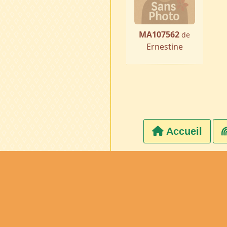
MA107562
de
Ernestine
Accueil