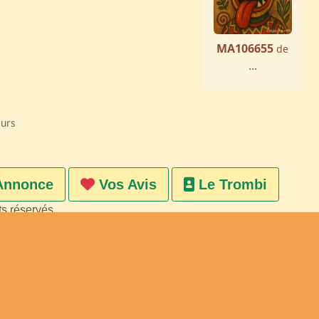
MA106655
de
...
eurs
Annonce
Vos Avis
Le Trombi
ts réservés
on