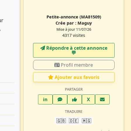
Petite-annonce
(MA81509)
ur
Crée par :
Maguy
,
Mise à jour 11/07/26
4317 visites
Répondre à cette annonce
💬​
Profil membre
Ajouter aux favoris
PARTAGER
LinkedIn
WhatsApp
Facebook
Twitter X
in
X
TRADUIRE
🇬🇧
🇩🇪
🇲🇬