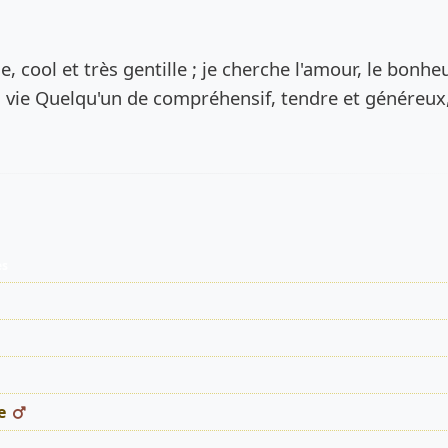
de l’annonce
ne, cool et très gentille ; je cherche l'amour, le bonhe
a vie Quelqu'un de compréhensif, tendre et généreux
es
e