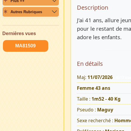
Plus ++
Description 
Description
Autres Rubriques
J'ai 41 ans, allure jeu
pour le restant de m
Dernières vues
adore les enfants.
MA81509
En détails
Maj:
11/07/2026
4317 Vu
Femme 43 ans
Taille :
1m52 - 40 Kg
Pseudo :
Maguy
Sexe recherché :
Homm