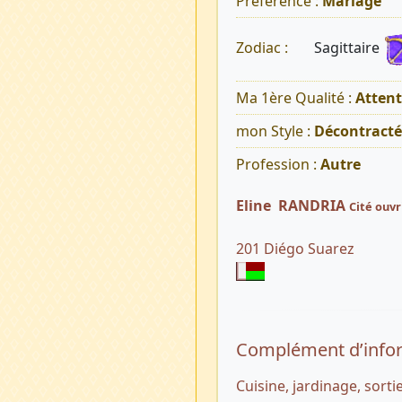
Préférence :
Mariage
Sagittaire
Zodiac :
Ma 1ère Qualité :
Atten
mon Style :
Décontracté
Profession :
Autre
Eline RANDRIA
Cité ouvr
201 Diégo Suarez
Complément d’info
Cuisine, jardinage, sorti