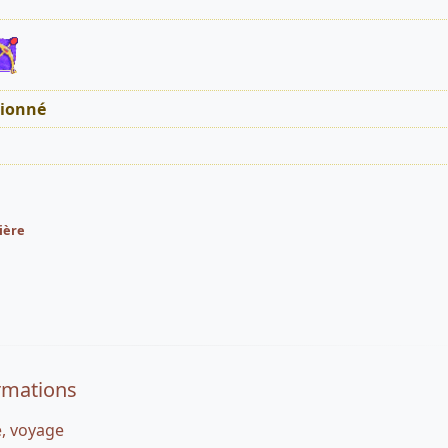
tionné
ière
rmations
e, voyage