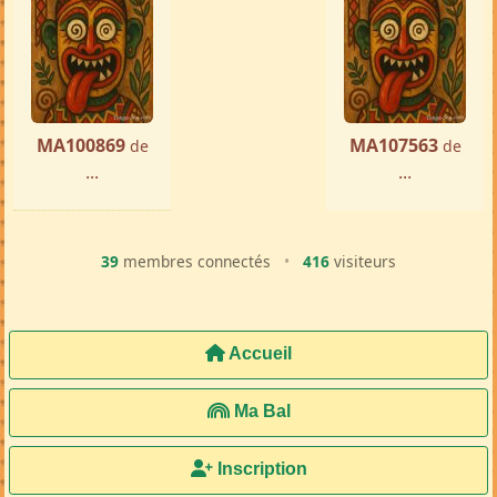
Femme ch. Homme
Tamatave
par ...
« Précédente
Suivante »
MA100869
MA107563
de
de