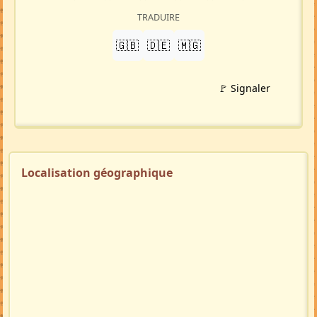
Mise à jour 19/07/26
3087 visites
Répondre à cette annonce 💬​
Profil membre
Ajouter aux favoris
PARTAGER
LinkedIn
WhatsApp
Facebook
Twitter X
in
X
TRADUIRE
🇬🇧
🇩🇪
🇲🇬
🚩 Signaler