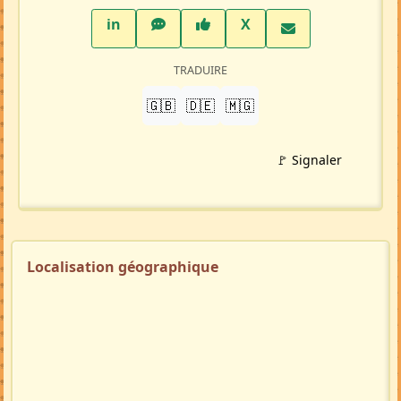
LinkedIn
WhatsApp
Facebook
Twitter X
in
X
TRADUIRE
🇬🇧
🇩🇪
🇲🇬
🚩 Signaler
Localisation géographique