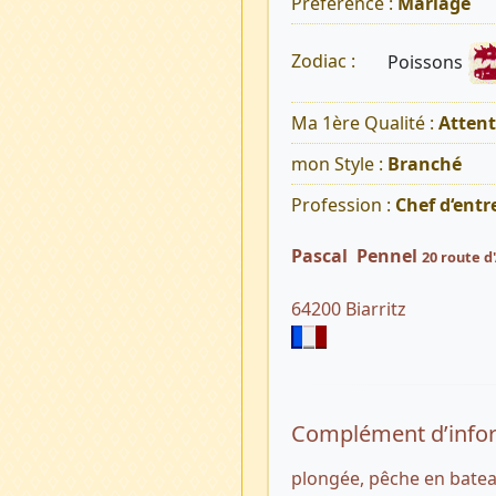
Préférence :
Mariage
Poissons
Zodiac :
Ma 1ère Qualité :
Atten
mon Style :
Branché
Profession :
Chef d‘entr
Pascal Pennel
20 route d
64200 Biarritz
Complément d’info
plongée, pêche en bateau