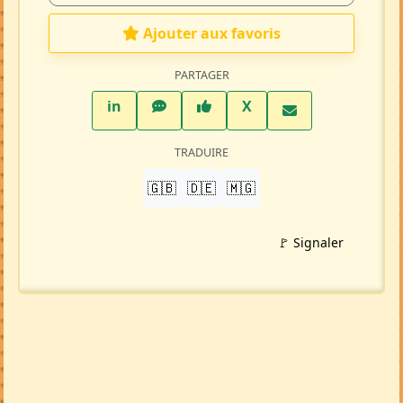
Ajouter aux favoris
PARTAGER
LinkedIn
WhatsApp
Facebook
Twitter X
in
X
TRADUIRE
🇬🇧
🇩🇪
🇲🇬
🚩 Signaler