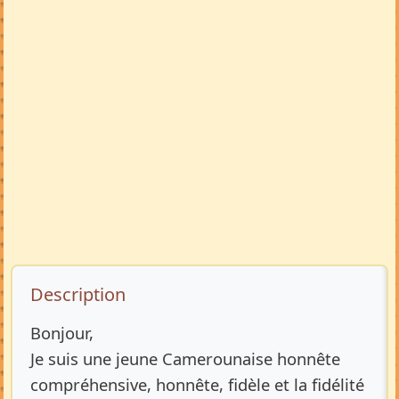
Description de l’annonce
Description
Bonjour,
Je suis une jeune Camerounaise honnête
compréhensive, honnête, fidèle et la fidélité