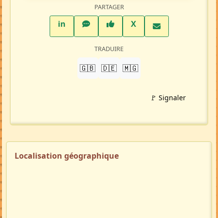
PARTAGER
LinkedIn
WhatsApp
Facebook
Twitter X
in
X
TRADUIRE
🇬🇧
🇩🇪
🇲🇬
🚩 Signaler
Localisation géographique