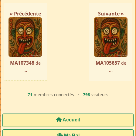
« Précédente
Suivante »
MA107348
MA105657
de
de
...
...
71
membres connectés
•
798
visiteurs
Accueil
Ma Bal