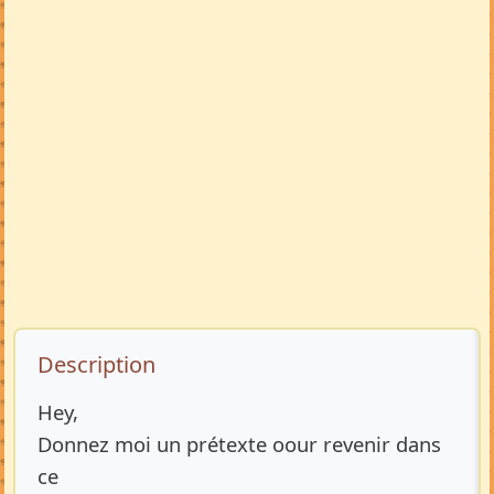
Description de l’annonce
Description
Hey,
Donnez moi un prétexte oour revenir dans
ce