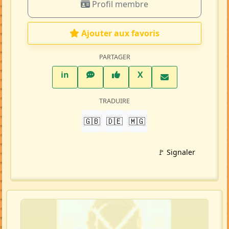
Profil membre
Ajouter aux favoris
PARTAGER
LinkedIn
WhatsApp
Facebook
Twitter X
in
X
TRADUIRE
🇬🇧
🇩🇪
🇲🇬
🚩 Signaler