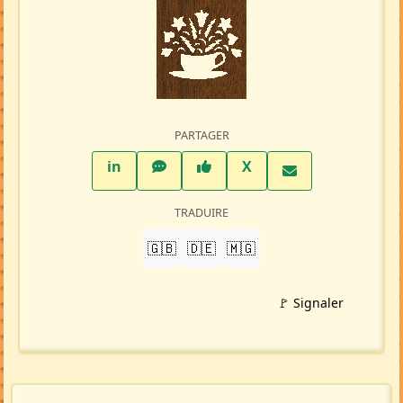
PARTAGER
LinkedIn
WhatsApp
Facebook
Twitter X
in
X
TRADUIRE
🇬🇧
🇩🇪
🇲🇬
🚩 Signaler