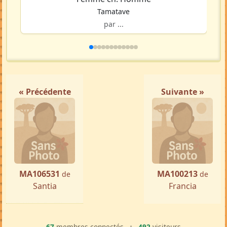
Tamatave
par ...
« Précédente
Suivante »
MA106531
MA100213
de
de
Santia
Francia
67
membres connectés
•
492
visiteurs