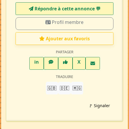
Répondre à cette annonce 💬​
Profil membre
Ajouter aux favoris
PARTAGER
LinkedIn
WhatsApp
Facebook
Twitter X
in
X
TRADUIRE
🇬🇧
🇩🇪
🇲🇬
🚩 Signaler