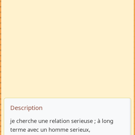
Description de l’annonce
Description
je cherche une relation serieuse ; à long
terme avec un homme serieux,