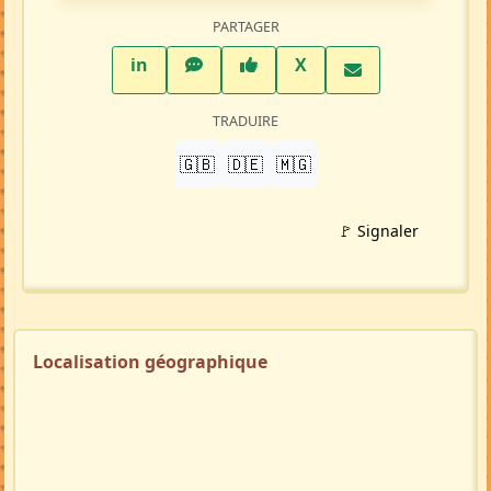
PARTAGER
LinkedIn
WhatsApp
Facebook
Twitter X
in
X
TRADUIRE
🇬🇧
🇩🇪
🇲🇬
🚩 Signaler
Localisation géographique