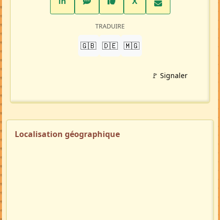
LinkedIn
WhatsApp
Facebook
Twitter X
in
X
TRADUIRE
🇬🇧
🇩🇪
🇲🇬
🚩 Signaler
Localisation géographique