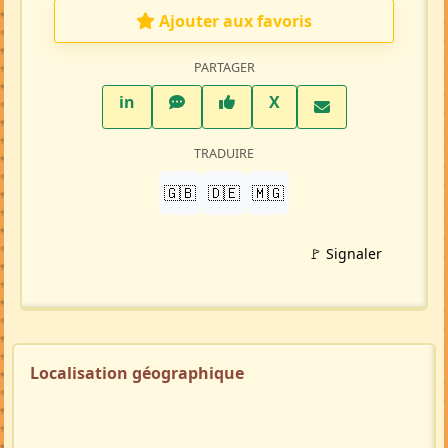
Ajouter aux favoris
PARTAGER
LinkedIn
WhatsApp
Facebook
Twitter X
in
X
TRADUIRE
🇬🇧
🇩🇪
🇲🇬
🚩 Signaler
Localisation géographique