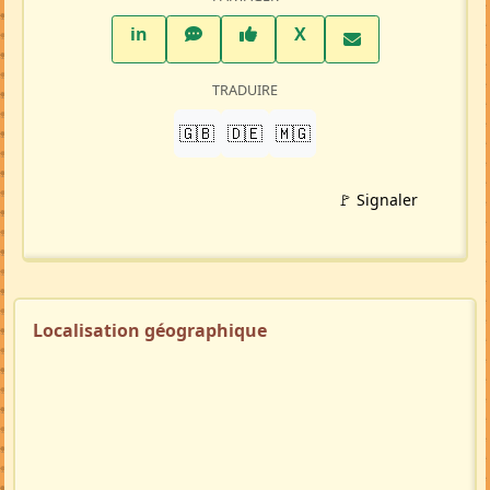
LinkedIn
WhatsApp
Facebook
Twitter X
in
X
TRADUIRE
🇬🇧
🇩🇪
🇲🇬
🚩 Signaler
Localisation géographique