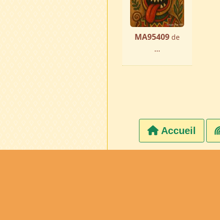
MA95409
de
...
Accueil