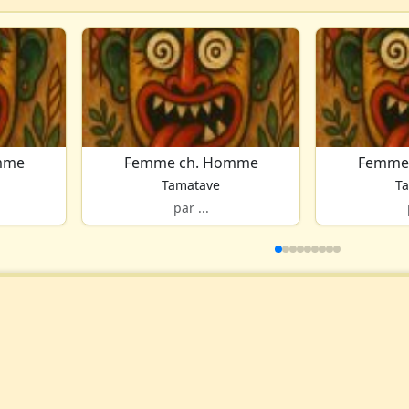
mme
Femme ch. Homme
Femme
Tamatave
T
par ...