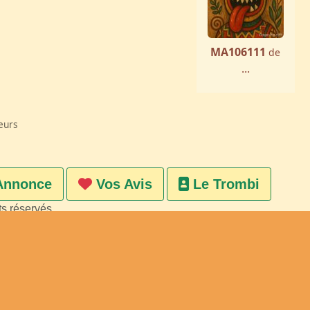
MA106111
de
...
eurs
Annonce
Vos Avis
Le Trombi
ts réservés
on