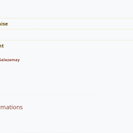
ise
nt
Salazamay
rmations