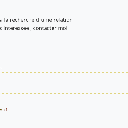
de l’annonce
e a la recherche d 'ume relation
es interessee , contacter moi
es
e