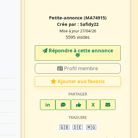
Petite-annonce
(MA74915)
Crée par :
Safidy22
Mise à jour 27/04/26
5595 visites
Répondre à cette annonce
💬​
Profil membre
Ajouter aux favoris
PARTAGER
LinkedIn
WhatsApp
Facebook
Twitter X
in
X
TRADUIRE
🇬🇧
🇩🇪
🇲🇬