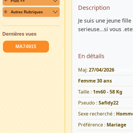
Plus ++
Description 
Description
Autres Rubriques
Je suis une jeune fill
serieuse...si vous .et
Dernières vues
MA74915
En détails
Maj:
27/04/2026
5595 Vu
Femme 30 ans
Taille :
1m60 - 58 Kg
Pseudo :
Safidy22
Sexe recherché :
Homm
Préférence :
Mariage