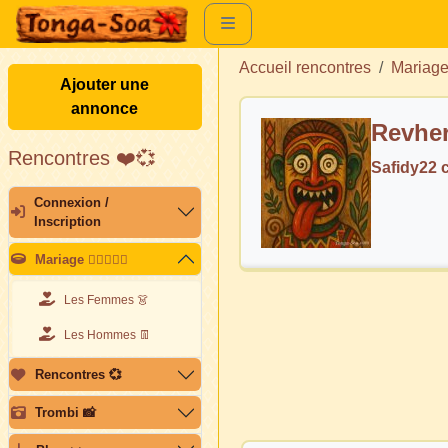
Accueil rencontres
Mariag
Ajouter une
annonce
Revher
Rencontres ❤️💞
Safidy22 
Connexion /
Inscription
Mariage 👩🏽‍❤️‍👨🏽
Les Femmes 👗
Les Hommes 👖
Rencontres 💞
Trombi 📸