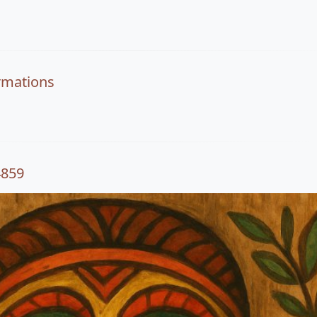
rmations
4859