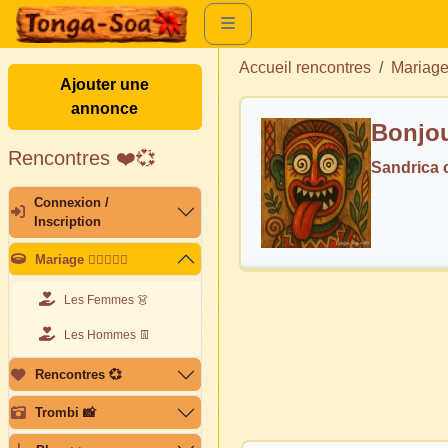
Accueil rencontres
Mariag
Ajouter une
annonce
Bonjou
Rencontres ❤️💞
Sandrica
Connexion /
Inscription
Mariage 👩🏽‍❤️‍👨🏽
Les Femmes 👗
Les Hommes 👖
Rencontres 💞
Trombi 📸