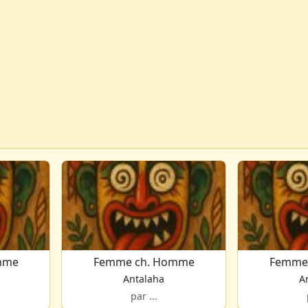
mme
Femme ch. Homme
Femme
Antalaha
A
par ...