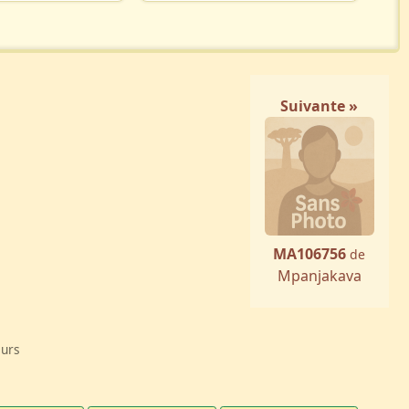
Suivante »
MA106756
de
Mpanjakava
eurs