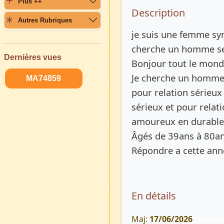
Plus ++
Description 
Description
Autres Rubriques
je suis une femme sy
cherche un homme se
Dernières vues
Bonjour tout le mon
Je cherche un homme 
MA74859
pour relation sérieux
sérieux et pour relat
amoureux en durable
Âgés de 39ans à 80a
Répondre a cette an
En détails
Maj:
17/06/2026
1626 Vu