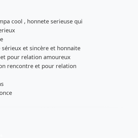
de l’annonce
mpa cool , honnete serieuse qui
rieux
de
sérieux et sincère et honnaite
 et pour relation amoureux
ion rencontre et pour relation
ns
nonce
es