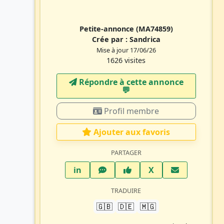
Petite-annonce
(MA74859)
Crée par :
Sandrica
Mise à jour 17/06/26
1626 visites
Répondre à cette annonce
💬​
Profil membre
Ajouter aux favoris
PARTAGER
LinkedIn
WhatsApp
Facebook
Twitter X
in
X
TRADUIRE
🇬🇧
🇩🇪
🇲🇬