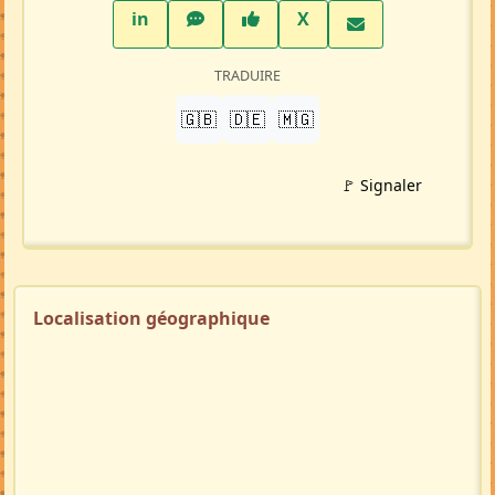
LinkedIn
WhatsApp
Facebook
Twitter X
in
X
TRADUIRE
🇬🇧
🇩🇪
🇲🇬
🚩 Signaler
Localisation géographique