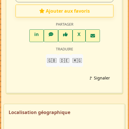
Ajouter aux favoris
PARTAGER
LinkedIn
WhatsApp
Facebook
Twitter X
in
X
TRADUIRE
🇬🇧
🇩🇪
🇲🇬
🚩 Signaler
Localisation géographique