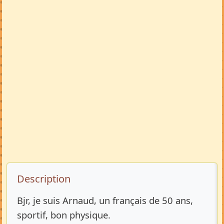
Description de l’annonce
Description
Bjr, je suis Arnaud, un français de 50 ans,
sportif, bon physique.