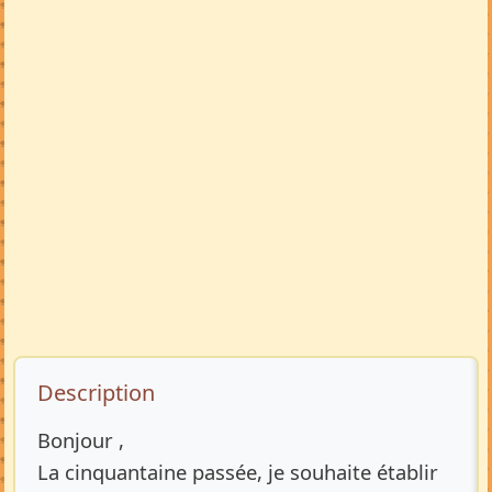
Description de l’annonce
Description
Bonjour ,
La cinquantaine passée, je souhaite établir