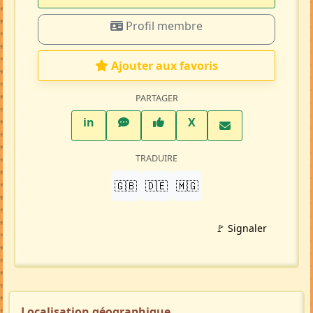
Profil membre
Ajouter aux favoris
PARTAGER
LinkedIn
WhatsApp
Facebook
Twitter X
in
X
TRADUIRE
🇬🇧
🇩🇪
🇲🇬
🚩 Signaler
Localisation géographique