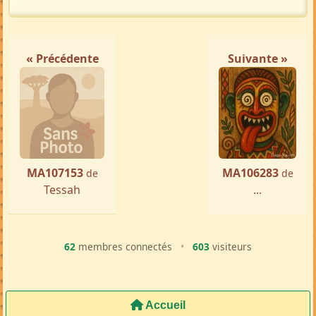
Femme ch. Homme
Sakaraha
par ...
« Précédente
Suivante »