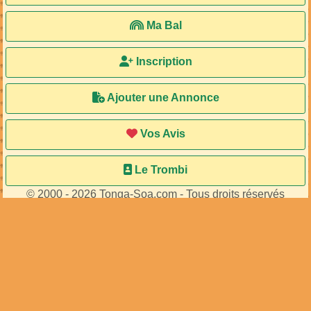
MA107153
MA106283
de
de
Tessah
...
62
membres connectés
•
603
visiteurs
Accueil
Ma Bal
Inscription
Ajouter une Annonce