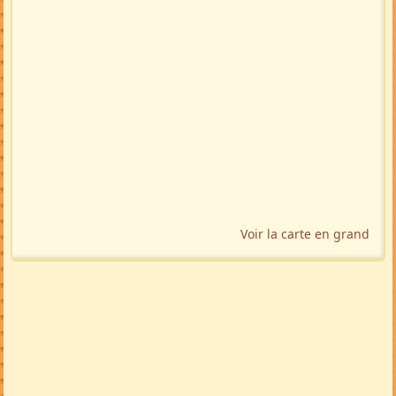
🇬🇧
🇩🇪
🇲🇬
🚩 Signaler
Localisation géographique