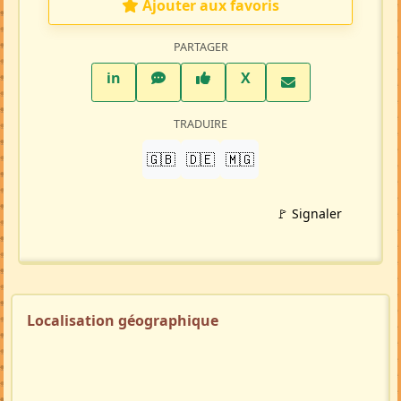
Petite-annonce
(MA70157)
Crée par :
Nenisoa
Mise à jour 15/06/26
1485 visites
Répondre à cette annonce 💬​
Profil membre
Ajouter aux favoris
PARTAGER
LinkedIn
WhatsApp
Facebook
Twitter X
in
X
TRADUIRE