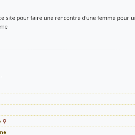
de l’annonce
ce site pour faire une rencontre d'une femme pour u
rme
es
e
ne