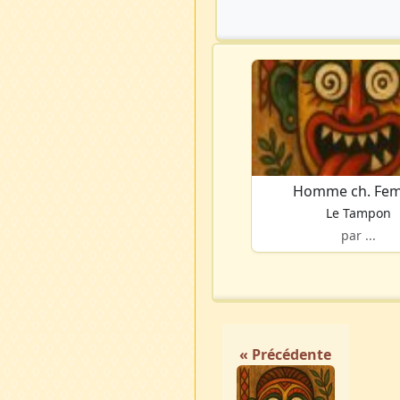
Homme ch. Fe
Le Tampon
par ...
« Précédente