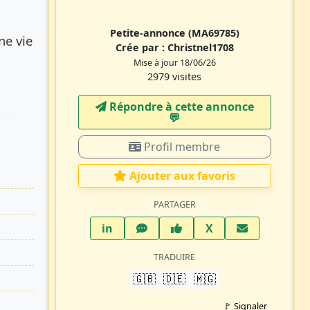
Petite-annonce
(MA69785)
ne vie
Crée par :
Christnel1708
Mise à jour 18/06/26
2979 visites
Répondre à cette annonce
💬​
Profil membre
Ajouter aux favoris
PARTAGER
LinkedIn
WhatsApp
Facebook
Twitter X
in
X
TRADUIRE
🇬🇧
🇩🇪
🇲🇬
🚩 Signaler