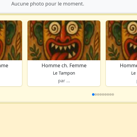
Aucune photo pour le moment.
mme
Homme ch. Femme
Homme
Le Tampon
Le
par ...