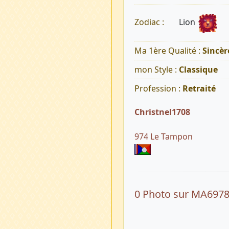
Lion
Zodiac :
Ma 1ère Qualité :
Sincèr
mon Style :
Classique
Profession :
Retraité
Christnel1708
974 Le Tampon
0 Photo sur MA697