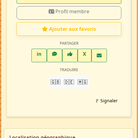
Profil membre
Ajouter aux favoris
PARTAGER
LinkedIn
WhatsApp
Facebook
Twitter X
in
X
TRADUIRE
🇬🇧
🇩🇪
🇲🇬
🚩 Signaler
Localisation géographique