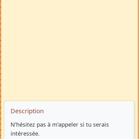
Description de l’annonce
Description
N'hésitez pas à m'appeler si tu serais
intéressée.