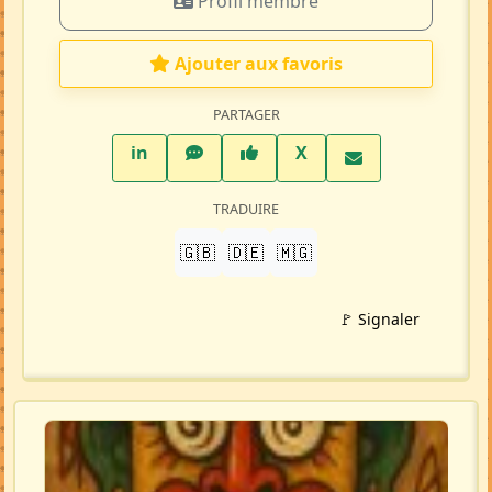
Profil membre
Ajouter aux favoris
PARTAGER
LinkedIn
WhatsApp
Facebook
Twitter X
in
X
TRADUIRE
🇬🇧
🇩🇪
🇲🇬
🚩 Signaler