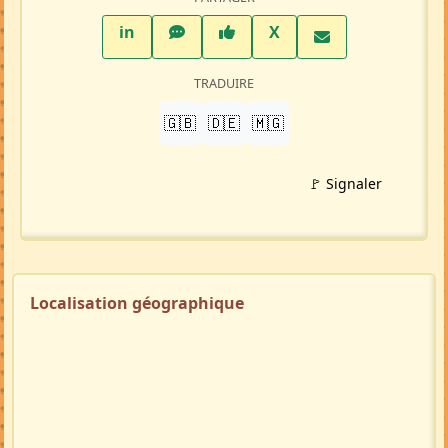
LinkedIn
WhatsApp
Facebook
Twitter X
in
X
TRADUIRE
🇬🇧
🇩🇪
🇲🇬
🚩 Signaler
Localisation géographique