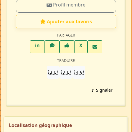
Profil membre
Ajouter aux favoris
PARTAGER
LinkedIn
WhatsApp
Facebook
Twitter X
in
X
TRADUIRE
🇬🇧
🇩🇪
🇲🇬
🚩 Signaler
Localisation géographique