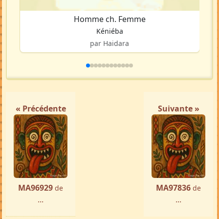
Homme ch. Femme
Kéniéba
par Haidara
« Précédente
Suivante »
MA96929
MA97836
de
de
...
...