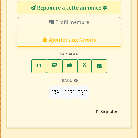
Répondre à cette annonce 💬​
Profil membre
Ajouter aux favoris
PARTAGER
LinkedIn
WhatsApp
Facebook
Twitter X
in
X
TRADUIRE
🇬🇧
🇩🇪
🇲🇬
🚩 Signaler