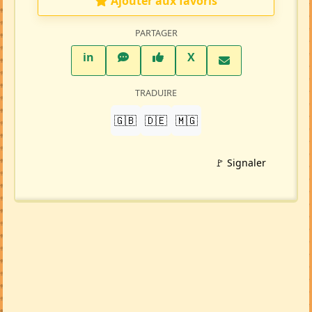
Ajouter aux favoris
PARTAGER
LinkedIn
WhatsApp
Facebook
Twitter X
in
X
TRADUIRE
🇬🇧
🇩🇪
🇲🇬
🚩 Signaler