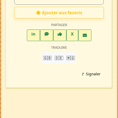
Ajouter aux favoris
PARTAGER
LinkedIn
WhatsApp
Facebook
Twitter X
in
X
TRADUIRE
🇬🇧
🇩🇪
🇲🇬
🚩 Signaler