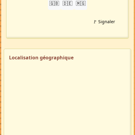
🇬🇧
🇩🇪
🇲🇬
🚩 Signaler
Localisation géographique