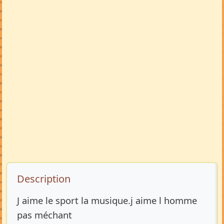
Description de l’annonce
Description
J aime le sport la musique.j aime l homme
pas méchant