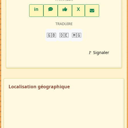
LinkedIn
WhatsApp
Facebook
Twitter X
in
X
TRADUIRE
🇬🇧
🇩🇪
🇲🇬
🚩 Signaler
Localisation géographique