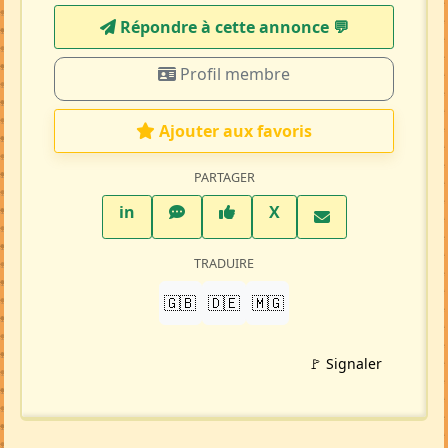
Répondre à cette annonce 💬​
Profil membre
Ajouter aux favoris
PARTAGER
LinkedIn
WhatsApp
Facebook
Twitter X
in
X
TRADUIRE
🇬🇧
🇩🇪
🇲🇬
🚩 Signaler