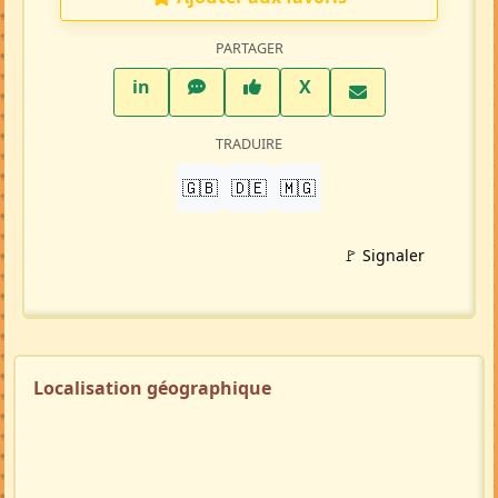
PARTAGER
LinkedIn
WhatsApp
Facebook
Twitter X
in
X
TRADUIRE
🇬🇧
🇩🇪
🇲🇬
🚩 Signaler
Localisation géographique