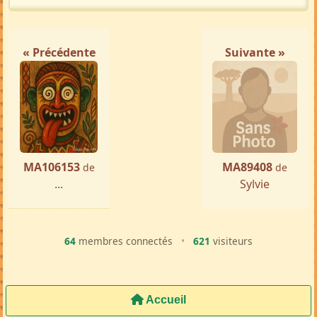
« Précédente
Suivante »
MA106153
MA89408
de
de
...
Sylvie
64
membres connectés
•
621
visiteurs
Accueil