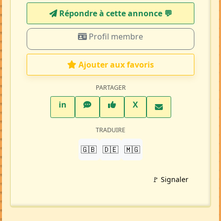
Répondre à cette annonce 💬​
Profil membre
Ajouter aux favoris
PARTAGER
LinkedIn
WhatsApp
Facebook
Twitter X
in
X
TRADUIRE
🇬🇧
🇩🇪
🇲🇬
🚩 Signaler