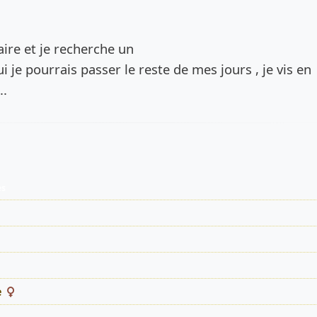
de l’annonce
taire et je recherche un
je pourrais passer le reste de mes jours , je vis en
..
es
e