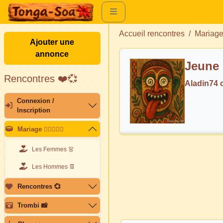
Accueil rencontres
Mariag
Ajouter une
annonce
Jeune 
Rencontres ❤️💞
Aladin74 
Connexion /
Inscription
Mariage 👩🏽‍❤️‍👨🏽
Les Femmes 👗
Les Hommes 👖
Rencontres 💞
Trombi 📸