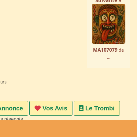
Suivante »
MA107079
de
...
eurs
Annonce
Vos Avis
Le Trombi
ts réservés