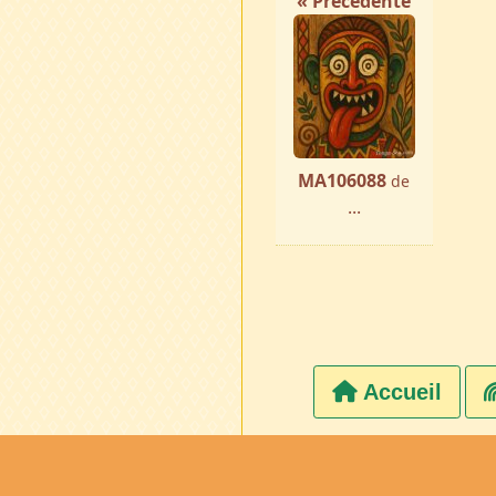
« Précédente
MA106088
de
...
Accueil