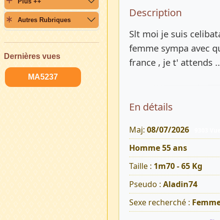
Plus ++
Description 
Description
Autres Rubriques
Slt moi je suis celiba
femme sympa avec qui 
Dernières vues
france , je t' attends ..
MA5237
En détails
Maj:
08/07/2026
9303 Vu
Homme 55 ans
Taille :
1m70 - 65 Kg
Pseudo :
Aladin74
Sexe recherché :
Femm