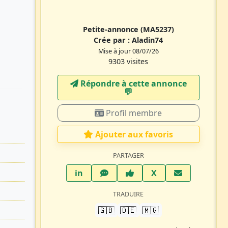
Petite-annonce
(MA5237)
Crée par :
Aladin74
Mise à jour 08/07/26
9303 visites
Répondre à cette annonce
💬​
Profil membre
Ajouter aux favoris
PARTAGER
LinkedIn
WhatsApp
Facebook
Twitter X
in
X
TRADUIRE
🇬🇧
🇩🇪
🇲🇬