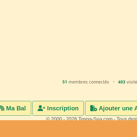
51
membres connectés
•
403
visit
Ma Bal
Inscription
Ajouter une 
© 2000 - 2026 Tonga-Soa.com - Tous droi