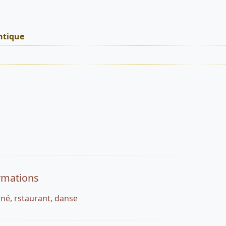
tique
rmations
iné, rstaurant, danse