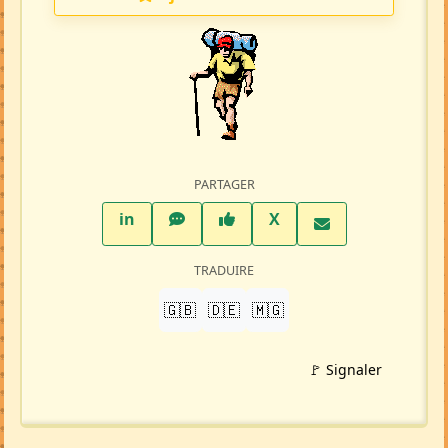
Ajouter aux favoris
PARTAGER
LinkedIn
WhatsApp
Facebook
Twitter X
in
X
TRADUIRE
🇬🇧
🇩🇪
🇲🇬
🚩 Signaler