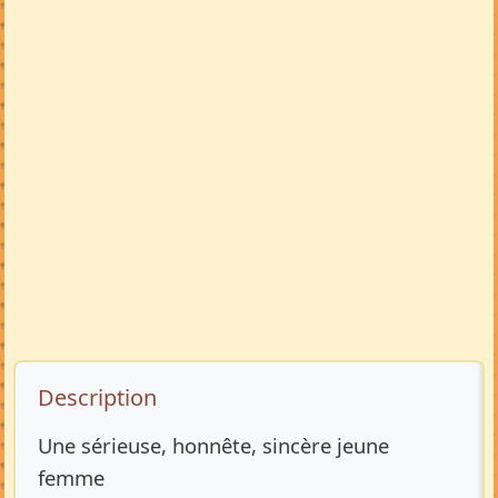
Description de l’annonce
Description
Une sérieuse, honnête, sincère jeune
femme