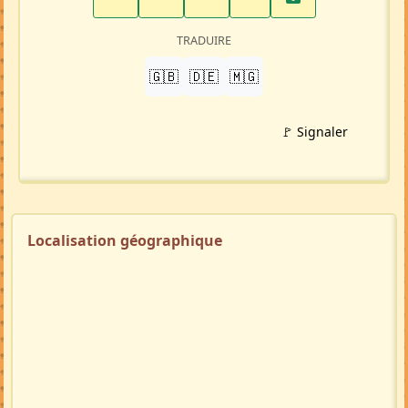
TRADUIRE
🇬🇧
🇩🇪
🇲🇬
🚩 Signaler
Localisation géographique